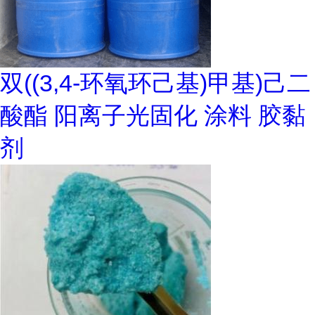
双((3,4-环氧环己基)甲基)己二
酸酯 阳离子光固化 涂料 胶黏
剂