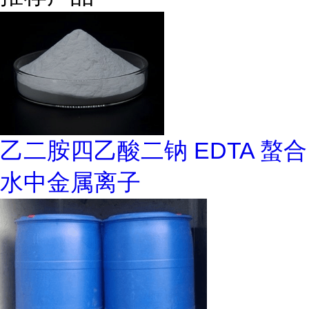
乙二胺四乙酸二钠 EDTA 螯合
水中金属离子