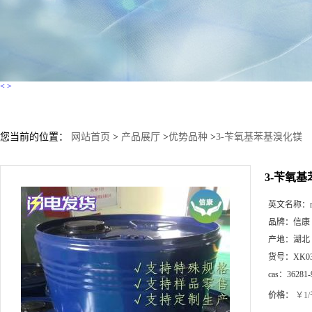
<
>
您当前的位置：
网站首页
>
产品展厅
>
优势品种
>
3-苄氧基苯基溴化镁
3-苄氧
英文名称：
品牌：
信康
产地：
湖北
货号：
XK0
cas：
36281-
价格：
￥1