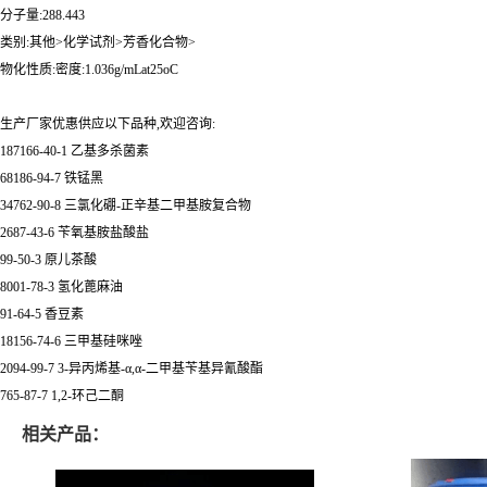
分子量:288.443
类别:其他>化学试剂>芳香化合物>
物化性质:密度:1.036g/mLat25oC
生产厂家优惠供应以下品种,欢迎咨询:
187166-40-1 乙基多杀菌素
68186-94-7 铁锰黑
34762-90-8 三氯化硼-正辛基二甲基胺复合物
2687-43-6 苄氧基胺盐酸盐
99-50-3 原儿茶酸
8001-78-3 氢化蓖麻油
91-64-5 香豆素
18156-74-6 三甲基硅咪唑
2094-99-7 3-异丙烯基-α,α-二甲基苄基异氰酸酯
765-87-7 1,2-环己二酮
相关产品：