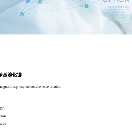
基苯基溴化镁
magnesium,phenylmethoxybenzene,bromide
359
96-6
/千克