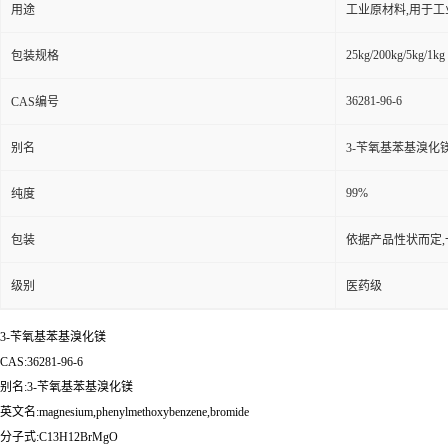
用途
工业原材料,用于
25kg/200kg/5kg/1kg
包装规格
36281-96-6
CAS编号
别名
3-苄氧基苯基溴化
99%
纯度
包装
依据产品性状而定,
级别
医药级
3-苄氧基苯基溴化镁
CAS:36281-96-6
别名:3-苄氧基苯基溴化镁
英文名:magnesium,phenylmethoxybenzene,bromide
分子式:C13H12BrMgO