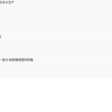
工业化大生产
镁
一般为:纸板桶或镀锌铁桶