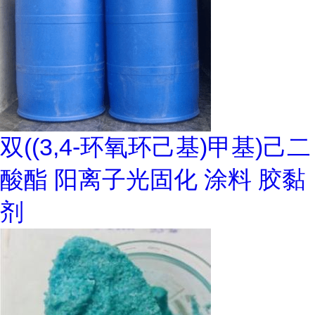
双((3,4-环氧环己基)甲基)己二
酸酯 阳离子光固化 涂料 胶黏
剂