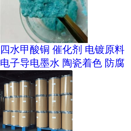
四水甲酸铜 催化剂 电镀原料
电子导电墨水 陶瓷着色 防腐