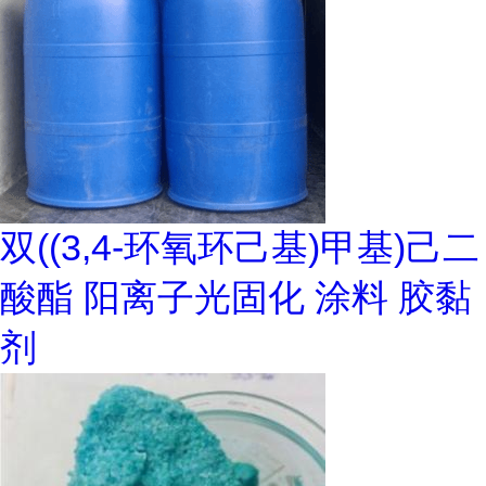
双((3,4-环氧环己基)甲基)己二
酸酯 阳离子光固化 涂料 胶黏
剂