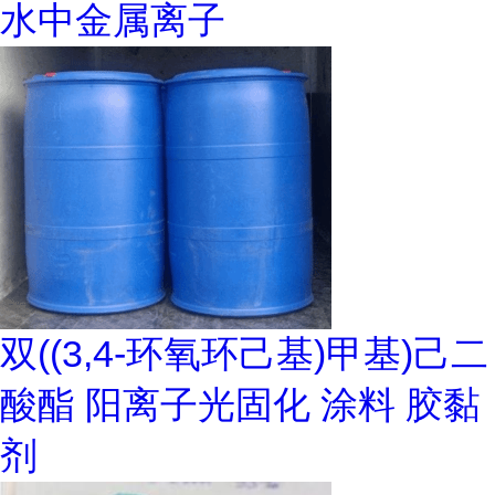
水中金属离子
双((3,4-环氧环己基)甲基)己二
酸酯 阳离子光固化 涂料 胶黏
剂