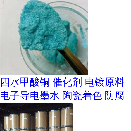
四水甲酸铜 催化剂 电镀原料
电子导电墨水 陶瓷着色 防腐