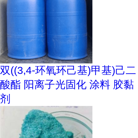
双((3,4-环氧环己基)甲基)己二
酸酯 阳离子光固化 涂料 胶黏
剂