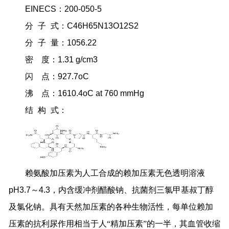
EINECS
：
200-050-5
分
子
式：
C46H65N13O12S2
分
子
量：
1056.22
密
度：
1.31 g/cm3
闪
点：
927.7oC
沸
点：
1610.4oC at 760 mmHg
结
构
式：
赖氨酸加压素为人工合成的赖加压素无色透明溶液
pH3.7
～
4.3
，内含缓冲剂醋酸钠、抗菌剂三氯甲基叔丁醇
及氯化钠。具有天然加压素的各种生物活性，每单位赖加
压素的抗利尿作用相当于人“精加压素”的一半，其血管收缩