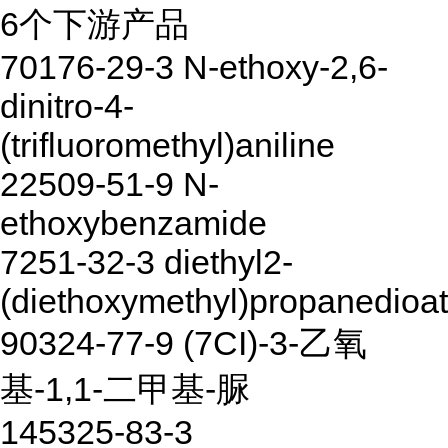
6个下游产品
70176-29-3 N-ethoxy-2,6-
dinitro-4-
(trifluoromethyl)aniline
22509-51-9 N-
ethoxybenzamide
7251-32-3 diethyl2-
(diethoxymethyl)propanedioa
90324-77-9 (7CI)-3-乙氧
基-1,1-二甲基-脲
145325-83-3