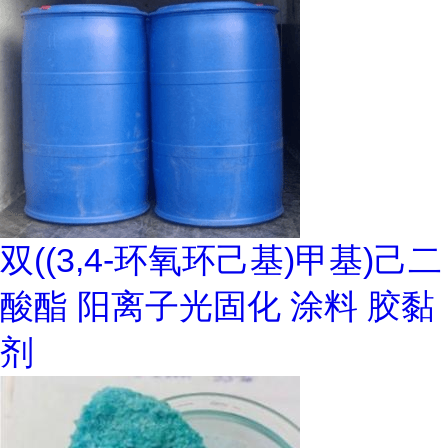
双((3,4-环氧环己基)甲基)己二
酸酯 阳离子光固化 涂料 胶黏
剂